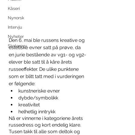
Kåseri
Nynorsk
Intervju
Nyheter
Den 6. mai ble russens kreative og 
Skolerevy
estetiske evner satt på prøve, da 
en jurie bestående av vg1- og vg2-
elever ble satt til å kåre årets 
russeeffekter. De ulike punktene 
som er blitt tatt med i vurderingen 
er følgende:
kunstneriske evner
dybde/symbolikk
kreativitet
helhetlig inntrykk
Nå er vinnerne i kategoriene årets 
russedress og kort endelig klare. 
Tusen takk til alle som deltok og 