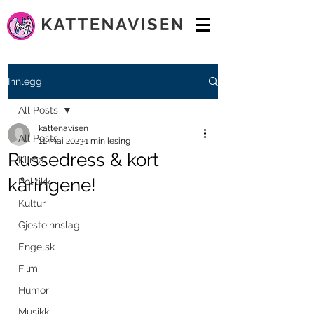
Innlegg
All Posts
kattenavisen
All Posts
11. mai 2023
1 min lesing
Russedress & kort
Klima
kåringene!
Politikk
Kultur
Gjesteinnslag
Engelsk
Film
Humor
Musikk