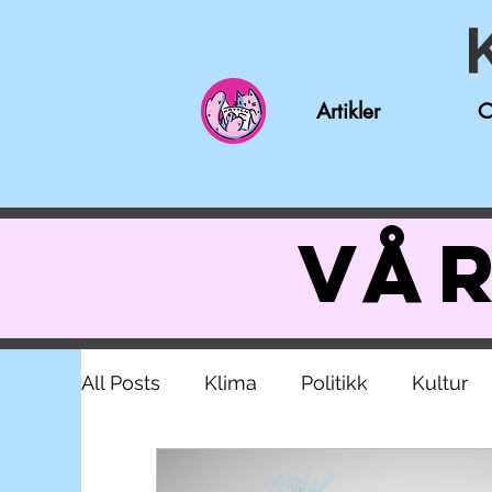
Artikler
O
Vår
All Posts
Klima
Politikk
Kultur
Nynorsk
Intervju
Nyheter
S