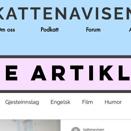
m oss
Podkatt
Forum
e artik
Gjesteinnslag
Engelsk
Film
Humor
kolerevy
kattenavisen