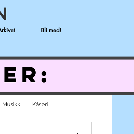
Arkivet
Bli med!
ler:
Musikk
Kåseri