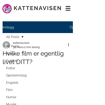
Innlegg
All Posts
kattenavisen
All Posts
30. mars
2 min lesing
Hvilke film er egentlig
Klima
livet DITT?
Politikk
Kultur
Gjesteinnslag
Engelsk
Film
Humor
Musikk