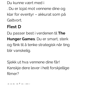
Du kunne vært med i 
. Du er lojal mot vennene dine og 
klar for eventyr – akkurat som på 
Galtvort.
Flest D
Du passer best i verdenen til 
The 
Hunger Games
. Du er smart, sterk 
og flink til å tenke strategisk når ting 
blir vanskelig.
Sjekk ut hva vennene dine får! 
Kanskje dere lever i helt forskjellige 
filmer?
GOD PÅSKE!!
Laget av redaksjonen klare for 