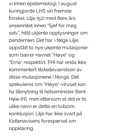
vi innen epidemiologi. I august 
kunngjorde LHS sin fremste 
forsker, Lilje (52) med flere års 
ansiennitet innen “Sjef for meg 
selv”, hittil ukjente opplysninger om 
pandemien. Det har, i følge Lilje, 
oppstått to nye ukjente mutasjoner 
som bærer navnet “Høye” og 
“Erna” respektivt. FHI har enda ikke 
kommentert tilstedeværelsen av 
disse mutasjonene i Norge. Det 
spekuleres om "Høye"-viruset kan 
ha tilknytning til helseminister Bent 
Høie (H), men ettersom at det er to 
ulike navn er dette en tvilsom 
konklusjon. Lilje har ikke svart på 
Kattenavisens forespørsel om 
oppklaring. 