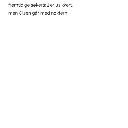
fremtidige søkertall er usikkert, 
men Olsen går med nøktern 
innstilling mot 2022 opptaket:
Det gjenstår å se…… hva 
fremtiden😂..;,,, bringer😎…!!..!1… 
Humor
Se alle
Siste innlegg