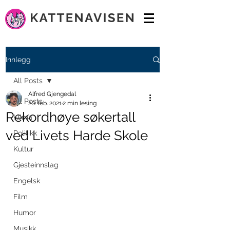
Innlegg
All Posts
Alfred Gjengedal
All Posts
20. feb. 2021
2 min lesing
Rekordhøye søkertall
Klima
ved Livets Harde Skole
Politikk
Kultur
Gjesteinnslag
Engelsk
Film
Humor
Musikk