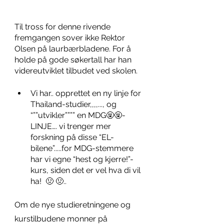
Til tross for denne rivende 
fremgangen sover ikke Rektor 
Olsen på laurbærbladene. For å 
holde på gode søkertall har han 
videreutviklet tilbudet ved skolen. 
Vi har.. opprettet en ny linje for 
Thailand-studier,,,,..., og 
“””utvikler”””” en MDG🤬🤬-
LINJE…. vi trenger mer 
forskning på disse “EL-
bilene”.....for MDG-stemmere 
har vi egne “hest og kjerre!”-
kurs, siden det er vel hva di vil 
ha!  🤢 🤢..
Om de nye studieretningene og 
kurstilbudene monner på 