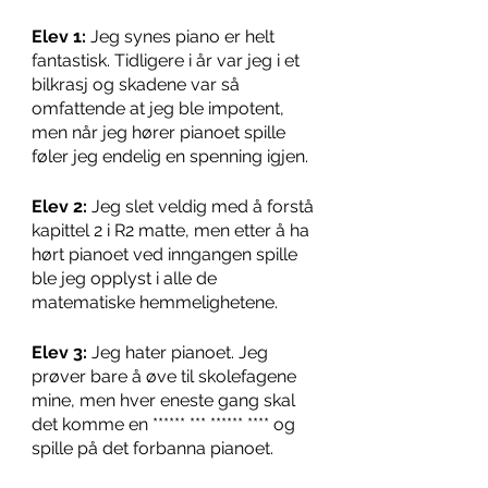
Elev 1:
 Jeg synes piano er helt 
fantastisk. Tidligere i år var jeg i et 
bilkrasj og skadene var så 
omfattende at jeg ble impotent, 
men når jeg hører pianoet spille 
føler jeg endelig en spenning igjen. 
Elev 2: 
Jeg slet veldig med å forstå 
kapittel 2 i R2 matte, men etter å ha 
hørt pianoet ved inngangen spille 
ble jeg opplyst i alle de 
matematiske hemmelighetene.
Elev 3:
 Jeg hater pianoet. Jeg 
prøver bare å øve til skolefagene 
mine, men hver eneste gang skal 
det komme en ****** *** ****** **** og 
spille på det forbanna pianoet. 