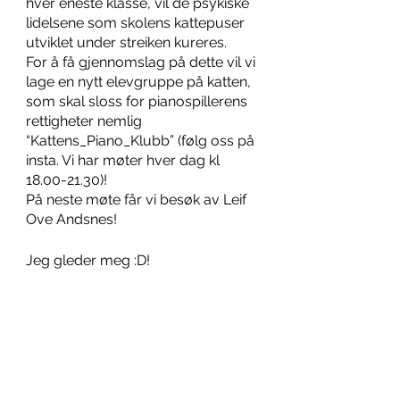
hver eneste klasse, vil de psykiske 
lidelsene som skolens kattepuser 
utviklet under streiken kureres.
For å få gjennomslag på dette vil vi 
lage en nytt elevgruppe på katten, 
som skal sloss for pianospillerens 
rettigheter nemlig 
“Kattens_Piano_Klubb” (følg oss på 
insta. Vi har møter hver dag kl 
18.00-21.30)!
På neste møte får vi besøk av Leif 
Ove Andsnes!
Jeg gleder meg :D!
Skrevet av en  pianoelskende 
kattepus 