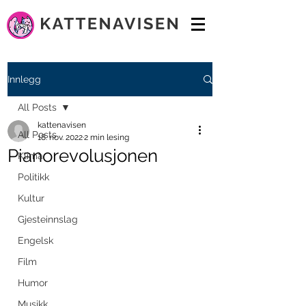
Innlegg
All Posts
kattenavisen
All Posts
18. nov. 2022
2 min lesing
Pianorevolusjonen
Klima
Politikk
Kultur
Gjesteinnslag
Engelsk
Film
Humor
Musikk