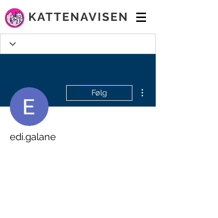
Flere handlinger
Følg
edi.galane