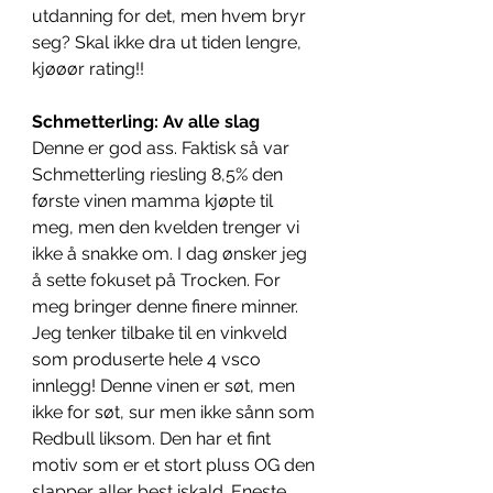
utdanning for det, men hvem bryr 
seg? Skal ikke dra ut tiden lengre, 
kjøøør rating!!
Schmetterling: Av alle slag
Denne er god ass. Faktisk så var 
Schmetterling riesling 8,5% den 
første vinen mamma kjøpte til 
meg, men den kvelden trenger vi 
ikke å snakke om. I dag ønsker jeg 
å sette fokuset på Trocken. For 
meg bringer denne finere minner. 
Jeg tenker tilbake til en vinkveld 
som produserte hele 4 vsco 
innlegg! Denne vinen er søt, men 
ikke for søt, sur men ikke sånn som 
Redbull liksom. Den har et fint 
motiv som er et stort pluss OG den 
slapper aller best iskald. Eneste 