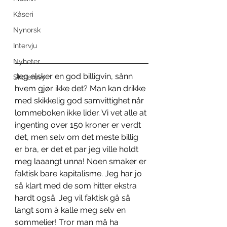
Kåseri
Nynorsk
Intervju
Nyheter
Jeg elsker en god billigvin, sånn 
Skolerevy
hvem gjør ikke det? Man kan drikke 
med skikkelig god samvittighet når 
lommeboken ikke lider. Vi vet alle at 
ingenting over 150 kroner er verdt 
det, men selv om det meste billig 
er bra, er det et par jeg ville holdt 
meg laaangt unna! Noen smaker er 
faktisk bare kapitalisme. Jeg har jo 
så klart med de som hitter ekstra 
hardt også. Jeg vil faktisk gå så 
langt som å kalle meg selv en 
sommelier! Tror man må ha 