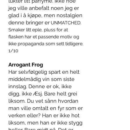
lukter litt parfyme. Ikke noe 
jeg ville anbefalt noen jeg er 
glad i å kjøpe, men nostalgien 
denne bringer er
 UNMATCHED. 
Smaker litt eple, pluss for at 
flasken har et passende motiv og 
ikke propaganda som sett tidligere. 
1/10
Arrogant Frog
Har selvfølgelig spart en helt 
middelmådig vin som siste 
innslag. Denne er ok, ikke 
digg, ikke Æsj. Bare helt grei 
liksom. Du vet sånn hvordan 
man ville omtalt en fyr som er 
verken eller? Han er ikke hot 
liksom, men han er ikke stygg 
heller. Bare midt på. Det er 