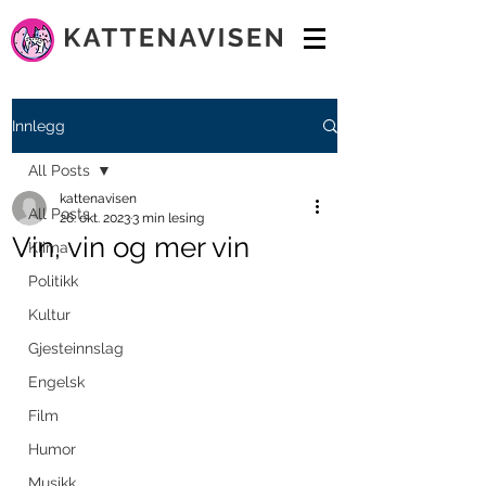
Innlegg
All Posts
kattenavisen
All Posts
26. okt. 2023
3 min lesing
Vin, vin og mer vin
Klima
Politikk
Kultur
Gjesteinnslag
Engelsk
Film
Humor
Musikk