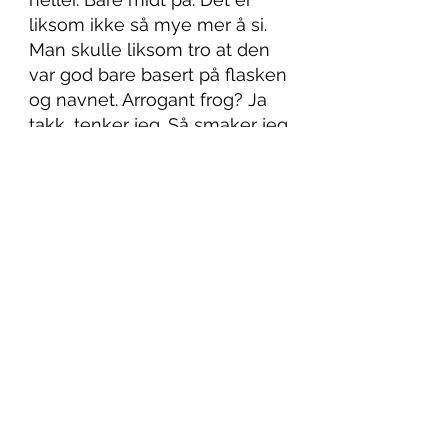
liksom ikke så mye mer å si. 
Man skulle liksom tro at den 
var god bare basert på flasken 
og navnet. Arrogant frog? Ja 
takk, tenker jeg. Så smaker jeg 
og tenker: Mehhh. 
Propaganda sier jeg! Flasken 
er jo kul da. 5/10. 
Det var alt for denne gang 
kattepuser. Håper nå at alle er 
blitt litt klokere og ikke puller 
opp på vinkveld eller vors 
med en vin som skriker: Dårlig 
smak. Husk at underage 
drinking ikke er bra! Sees 
neste uke babes. 🥰