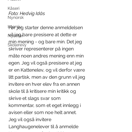
Kåseri
Foto: Hedvig Idås
Nynorsk
Intervju
Før jeg starter denne anmeldelsen 
vil jeg bare presisere at dette er 
Nyheter
min mening - og bare min. Det jeg 
Skolerevy
skriver representerer på ingen 
måte noen andres mening enn min 
egen. Jeg vil også presisere at jeg 
er en Kattenelev, og vil derfor være 
litt partisk, men av den grunn vil jeg 
invitere en hver elev fra en annen 
skole til å kritisere min kritikk og 
skrive et slags svar som 
kommentar, som et eget innlegg i 
avisen eller som noe helt annet. 
Jeg vil også invitere 
Langhaugenelever til å anmelde 