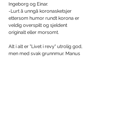
Ingeborg og Einar.
-Lurt å unngå koronasketsjer 
ettersom humor rundt korona er 
veldig overspilt og sjeldent 
originalt eller morsomt.
Alt i alt er "Livet i revy" utrolig god, 
men med svak grunnmur. Manus 
spiller rett og slett en alt for stor 
rolle til at band, skuespill, dans 
eller lyd og lys kan gjøre opp for 
det. Manuset er rett og slett for 
svakt etter min mening.
7/10 stjerner.
Kultur