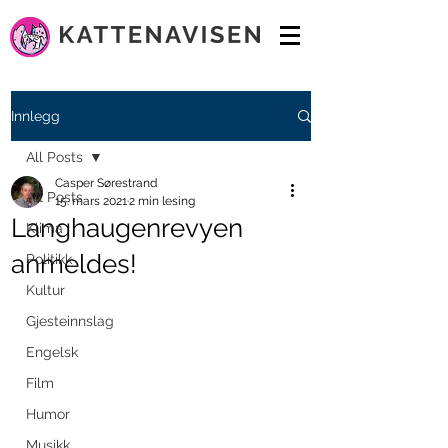
Innlegg
All Posts
Casper Sørestrand
All Posts
15. mars 2021
2 min lesing
Langhaugenrevyen
Klima
anmeldes!
Politikk
Kultur
Gjesteinnslag
Engelsk
Film
Humor
Musikk