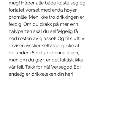
meg! Håper alle både koste seg og 
forlatet vorset med enda høyer 
promille. Men ikke tro drikkingen er 
ferdig. Om du drakk på mer enn 
halvparten skal du selfølgelig få 
ned resten av glasset! Og til slutt: vi 
i avisen ønsker selfølgelig ikke at 
de under 18 deltar i denne leken, 
men om du gjør, er det faktisk ikke 
vår feil. Takk for nå! Versegod Edi, 
endelig er drikkeleken din her!
Skrevet av de som skriver alt til 
denne avisen 