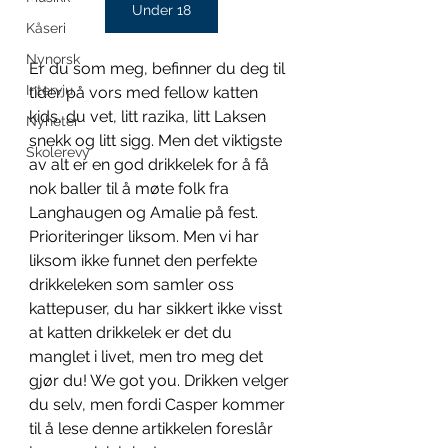
Under 18
Kåseri
Nynorsk
Er du som meg, befinner du deg til 
Intervju
tider på vors med fellow katten 
kids, du vet, litt razika, litt Laksen 
Nyheter
snekk og litt sigg. Men det viktigste 
Skolerevy
av alt er en god drikkelek for å få 
nok baller til å møte folk fra 
Langhaugen og Amalie på fest. 
Prioriteringer liksom. Men vi har 
liksom ikke funnet den perfekte 
drikkeleken som samler oss 
kattepuser, du har sikkert ikke visst 
at katten drikkelek er det du 
manglet i livet, men tro meg det 
gjør du! We got you. Drikken velger 
du selv, men fordi Casper kommer 
til å lese denne artikkelen foreslår 