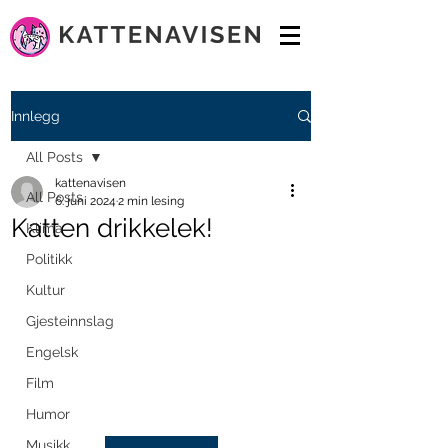
Innlegg
All Posts
kattenavisen
All Posts
6. juni 2024
2 min lesing
Katten drikkelek!
Klima
Politikk
Kultur
Gjesteinnslag
Engelsk
Film
Humor
Musikk