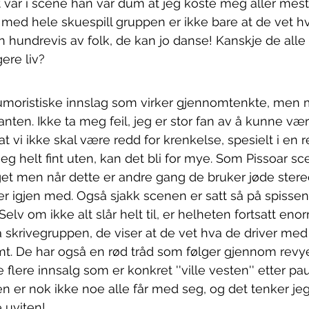
det var i scene han var dum at jeg koste meg aller mes
ed hele skuespill gruppen er ikke bare at de vet hv
hundrevis av folk, de kan jo danse! Kanskje de alle 
gere liv? 
humoristiske innslag som virker gjennomtenkte, men
anten. Ikke ta meg feil, jeg er stor fan av å kunne være 
t vi ikke skal være redd for krenkelse, spesielt i en
eg helt fint uten, kan det bli for mye. Som Pissoar sc
 men når dette er andre gang de bruker jøde stereot
er igjen med. Også sjakk scenen er satt så på spisse
Selv om ikke alt slår helt til, er helheten fortsatt eno
å skrivegruppen, de viser at de vet hva de driver med 
t. De har også en rød tråd som følger gjennom revye
flere innsalg som er konkret ''ville vesten'' etter pa
 er nok ikke noe alle får med seg, og det tenker jeg g
uviten! 