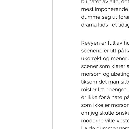
bli hatet av alle, 
mest imponerende m
dumme seg ut foran 
drama kids i et tidli
Revyen er full av 
scenene er litt på k
ukorrekt og mener a
scener som klarer s
morsom og ubetinget
liksom det man sitt
mister litt poenget. 
er ikke for å hate p
som ikke er morsom
om jeg skulle ønske 
moderne ville vesten
La de dumme være 