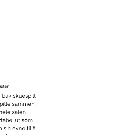
usten
 bak skuespill 
spille sammen. 
hele salen 
rtabel ut som 
sin evne til å 