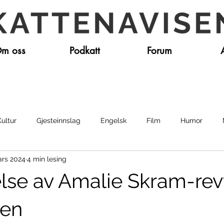
m oss
Podkatt
Forum
Kultur
Gjesteinnslag
Engelsk
Film
Humor
ars 2024
4 min lesing
er
Skolerevy
se av Amalie Skram-rev
ten