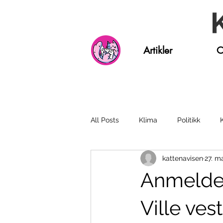
Artikler
O
All Posts
Klima
Politikk
kattenavisen
27. m
Nynorsk
Intervju
Nyhet
Anmeldel
Ville ves