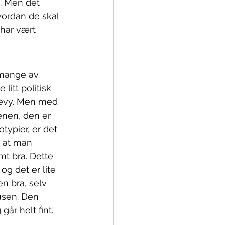
t. Men det 
ordan de skal 
har vært 
 mange av 
litt politisk 
 revy. Men med 
enen, den er 
ypier, er det 
n at man 
rmt bra. Dette 
og det er lite 
n bra, selv 
usen. Den 
år helt fint. 