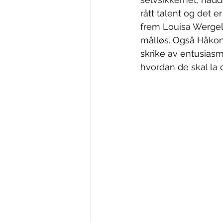
rått talent og det e
frem Louisa Wergelan
målløs. Også Håkon 
skrike av entusiasm
hvordan de skal la 