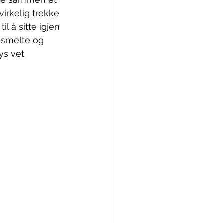
virkelig trekke 
l å sitte igjen 
 smelte og 
ys vet 