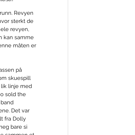
grunn. Revyen 
vor sterkt de 
le revyen, 
yen kan samme 
enne måten er 
lassen på 
om skuespill 
lik linje med 
o sold the 
i band 
ene. Det var 
t fra Dolly 
eg bare si 
lle sammen et 