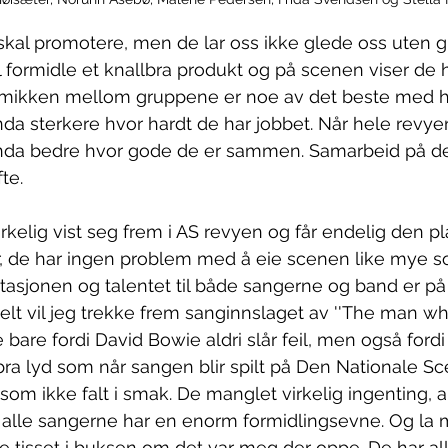
skal promotere, men de lar oss ikke glede oss uten 
 formidle et knallbra produkt og på scenen viser de h
mikken mellom gruppene er noe av det beste med he
nda sterkere hvor hardt de har jobbet. Når hele rev
enda bedre hvor gode de er sammen. Samarbeid på d
te. 
rkelig vist seg frem i AS revyen og får endelig den p
r, de har ingen problem med å eie scenen like mye s
stasjonen og talentet til både sangerne og band er på 
ielt vil jeg trekke frem sanginnslaget av ''The man wh
ke bare fordi David Bowie aldri slår feil, men også ford
bra lyd som når sangen blir spilt på Den Nationale Sc
om ikke falt i smak. De manglet virkelig ingenting, al
 alle sangerne har en enorm formidlingsevne. Og la m
e tisset i buksen om det var meg der oppe. De har a