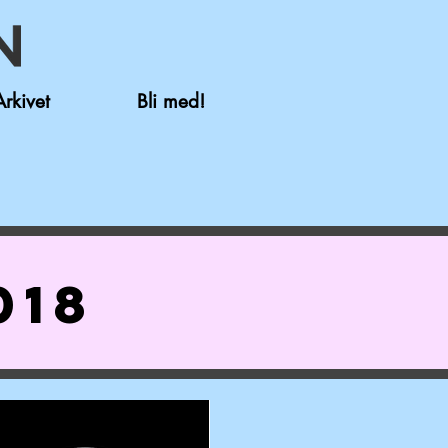
Arkivet
Bli med!
018