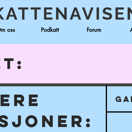
m oss
Podkatt
Forum
et:
GERE
GA
SJONER: