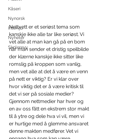
Kåseri
Nynorsk
Nettvett er et seriøst tema som 
Intervju
kanskje ikke alle tar like seriøst. Vi 
Nyheter
vet alle at man kan gå på en bom 
Skolerevy
når man sender et dristig speilbilde 
der klærne kanskje ikke sitter like 
romslig på kroppen som vanlig, 
men vet alle at det å være en venn 
på nett er viktig? Er vi klar over 
hvor viktig det er å være kritisk til 
det vi ser på sosiale medier? 
Gjennom nettmedier har hver og 
en av oss fått en ekstrem stor makt 
til å ytre og dele hva vi vil, men vi 
er hurtige med å glemme ansvaret 
denne makten medfører. Vet vi 
engang hva som kan være 