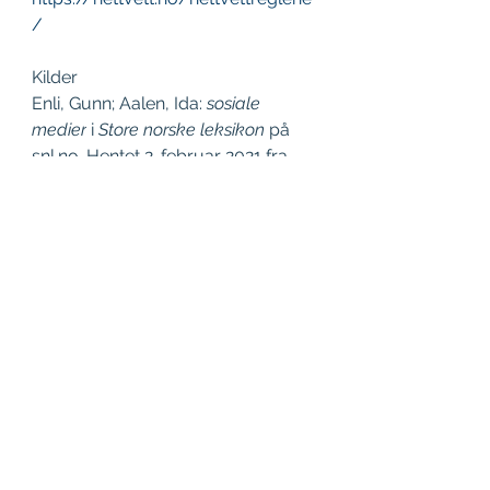
/
Kilder
Enli, Gunn; Aalen, Ida: 
sosiale 
medier
 i 
Store norske leksikon
 på 
snl.no. Hentet 
2. februar 2021
 fra 
https://snl.no/sosiale_medier
Se alle
Siste innlegg