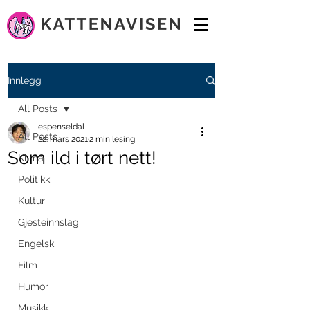
Innlegg
All Posts
espenseldal
All Posts
22. mars 2021
2 min lesing
Som ild i tørt nett!
Klima
Politikk
Kultur
Gjesteinnslag
Engelsk
Film
Humor
Musikk