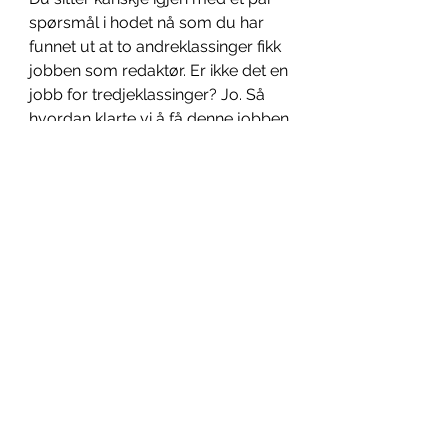
spørsmål i hodet nå som du har 
funnet ut at to andreklassinger fikk 
jobben som redaktør. Er ikke det en 
jobb for tredjeklassinger? Jo. Så 
hvordan klarte vi å få denne jobben 
spør du kanskje? Er vi bare drit kul, 
smart og mye bedre enn alle andre 
på intervju? Nei. Vi var de enste 
som møtte opp, du kan på mange 
måter si at vi har reddet hele 
avisen. Men det betyr ikke at vi ikke 
er klar til å hive VG og BT ut av 
bransjen, vi ser frem til å få samlet 
en drit god gjeng i år og håper at 
både nye og gamle kattepuser tar 
turen inn til oss, enten du vil skrive 
om det dypeste temaet du kan 
komme på eller rett og slett bare 