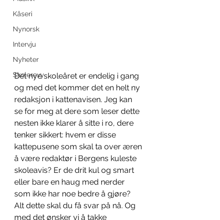
Kåseri
Nynorsk
Intervju
Nyheter
Skolerevy
Det nye skoleåret er endelig i gang 
og med det kommer det en helt ny 
redaksjon i kattenavisen. Jeg kan 
se for meg at dere som leser dette 
nesten ikke klarer å sitte i ro, dere 
tenker sikkert: hvem er disse 
kattepusene som skal ta over æren 
å være redaktør i Bergens kuleste 
skoleavis? Er de drit kul og smart 
eller bare en haug med nerder 
som ikke har noe bedre å gjøre? 
Alt dette skal du få svar på nå. Og 
med det ønsker vi å takke 