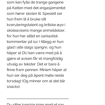
som kan fylle de trange gangene 
på Katten med det engasjementet 
som hører skolen til. Spesielt ser 
hun frem til å bruke sitt 
kveruleringstalent og kritiske øye i 
skoleavisens mange anmeldelser; 
for hun har alltid en sarkastisk 
kommentar på lur. I tillegg er hun 
glad i alle slags sjangre, og hun 
håper at DU kan være med på å 
gjøre at avisen får et mangfoldig 
utvalg av tekster: Det er bare å 
finne fram pennen. Miriam håper at 
hun ser deg på åpent møte neste 
torsdag! (Og minner om at det blir 
snacks)
Du sitter kanskje igjen med et par 