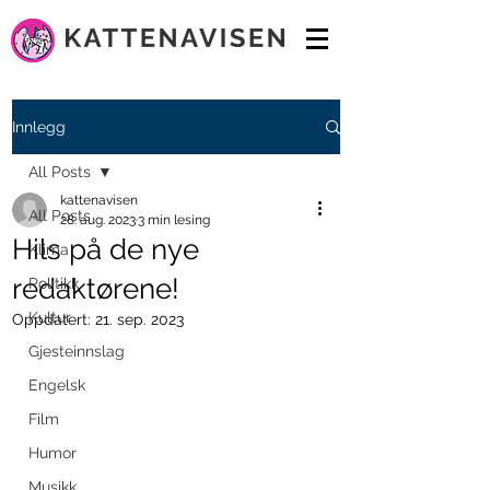
Innlegg
All Posts
kattenavisen
All Posts
28. aug. 2023
3 min lesing
Hils på de nye
Klima
redaktørene!
Politikk
Kultur
Oppdatert:
21. sep. 2023
Gjesteinnslag
Engelsk
Film
Humor
Musikk