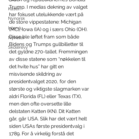
Trump. I medias dekning av valget 
Kåseri
har fokuset utelukkende vært på 
Nynorsk
de store vippestatene: Michigan 
Intervju
(MC), Iowa (IA) og i særs Ohio (OH). 
Disse ble løftet fram som både 
Nyheter
Bidens og Trumps gullbilletter til 
Skolerevy
det gyldne 270-tallet. Fremmingen 
av disse statene som “nøkkelen til 
det hvite hus” har gitt en 
misvisende skildring av 
presidentvalget 2020, for den 
største og viktigste slagmarken var 
aldri Florida (FL) eller Texas (TX), 
men den ofte oversette lille 
delstaten Katten (KN). Dit Katten 
går, går USA. Slik har det vært helt 
siden USAs første presidentvalg i 
1789. For å virkelig forstå det 