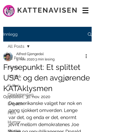
Innlegg
All Posts
Alfred Gjengedal
All Posts
5. nov. 2020
3 min lesing
Frysepunkt: Et splittet
Klima
USA, og den avgjørende
Politikk
Kultur
KATAklysmen
Gjesteinnslag
Oppdatert:
30. nov. 2020
De amerikanske valget har nok en 
Engelsk
gang sjokkert omverden. Lenge 
Film
var det, og enda er det, enormt 
Humor
jevnt mellom demokratenes Joe 
Musikk
Biden og republikanernes Donald 