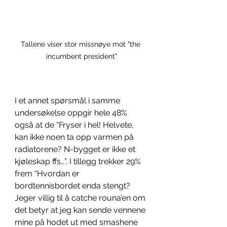
Tallene viser stor missnøye mot "the 
incumbent president"
I et annet spørsmål i samme 
undersøkelse oppgir hele 48% 
også at de “Fryser i hel! Helvete, 
kan ikke noen ta opp varmen på 
radiatorene? N-bygget er ikke et 
kjøleskap ffs…”. I tillegg trekker 29% 
frem “Hvordan er 
bordtennisbordet enda stengt? 
Jeger villig til å catche rouna’en om 
det betyr at jeg kan sende vennene 
mine på hodet ut med smashene 