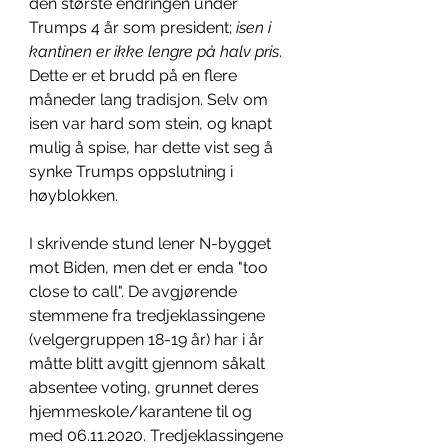
den største endringen under 
Trumps 4 år som president; 
isen i 
kantinen er ikke lengre på halv pris
. 
Dette er et brudd på en flere 
måneder lang tradisjon. Selv om 
isen var hard som stein, og knapt 
mulig å spise, har dette vist seg å 
synke Trumps oppslutning i 
høyblokken. 
I skrivende stund lener N-bygget 
mot Biden, men det er enda "too 
close to call". De avgjørende 
stemmene fra tredjeklassingene 
(velgergruppen 18-19 år) har i år 
måtte blitt avgitt gjennom såkalt 
absentee voting, grunnet deres 
hjemmeskole/karantene til og 
med 06.11.2020. Tredjeklassingene 