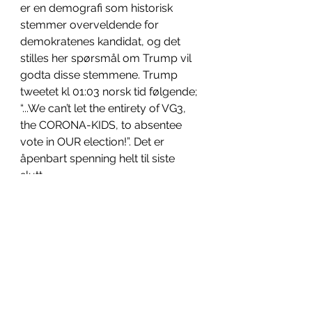
er en demografi som historisk 
stemmer overveldende for 
demokratenes kandidat, og det 
stilles her spørsmål om Trump vil 
godta disse stemmene. Trump 
tweetet kl 01:03 norsk tid følgende; 
“...We can’t let the entirety of VG3, 
the CORONA-KIDS, to absentee 
vote in OUR election!”. Det er 
åpenbart spenning helt til siste 
slutt. 
Møter vi slutten på 4 år med 
Donald J. Trump som POTUS? Slik 
det er nå trolig, men dette er enda 
ikke avgjort. Hvilken vei denne 
kataklysmen ender er uvisst, men 
en ting er sikkert; 
Katten er i 
sentrum. 