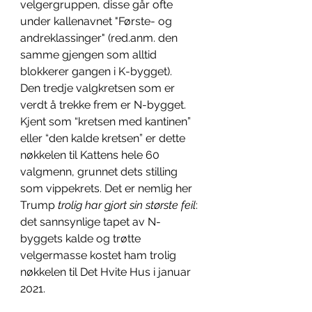
velgergruppen, disse går ofte 
under kallenavnet "Første- og 
andreklassinger" (red.anm. den 
samme gjengen som alltid 
blokkerer gangen i K-bygget). 
Den tredje valgkretsen som er 
verdt å trekke frem er N-bygget. 
Kjent som “kretsen med kantinen” 
eller “den kalde kretsen” er dette 
nøkkelen til Kattens hele 60 
valgmenn, grunnet dets stilling 
som vippekrets. Det er nemlig her 
Trump 
trolig har gjort sin største feil
: 
det sannsynlige tapet av N-
byggets kalde og trøtte 
velgermasse kostet ham trolig 
nøkkelen til Det Hvite Hus i januar 
2021. 