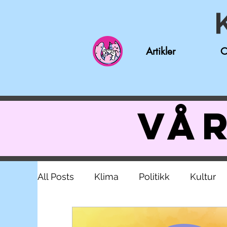
Artikler
O
Vår
All Posts
Klima
Politikk
Kultur
Nynorsk
Intervju
Nyheter
S