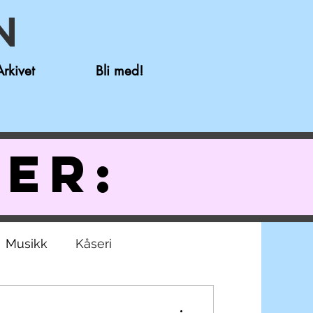
Arkivet
Bli med!
ler:
Musikk
Kåseri