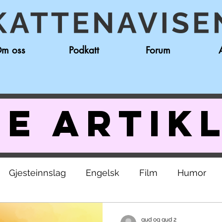
m oss
Podkatt
Forum
e artik
Gjesteinnslag
Engelsk
Film
Humor
kolerevy
gud og gud 2